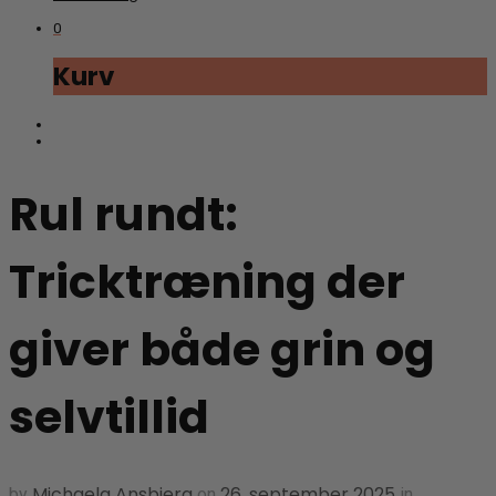
0
Kurv
Rul rundt:
Tricktræning der
giver både grin og
selvtillid
Michaela Ansbjerg
26. september 2025
by
on
in