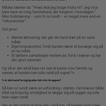
Måske tænker du: “Hvad skal jeg bruge tricks til? Jeg vil jo
bare have en rolig familiehund, der fungerer i hverdagen.”
Men tricktræning – som fx rul rundt – er meget mere end en
“cirkusøvelse”.
Det giver:
Mental aktivering, der gør din hund træt på en sund
måde.
Øget kropskontrol, fordi hunden lærer at bevæge sig på
en ny måde.
Et tættere samarbejde mellem jer, fordi I træner og har
det sjovt sammen.
Og så er det altså bare ret sejt at kunne vise familie og
venner, at hunden kan rulle rundt på signal 🐾
🐾 Er din hund forsigtig eller lidt stiv i kroppen?
Så kan r
ul rundt
være en udfordring i starten. Det kræver både
tillid og kropslig smidighed at lægge sig på ryggen og rulle
hele vejen rundt.
Her er det vigtigt at tage det i små trin, så hunden hele tiden