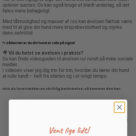
oplever succes. Du kan også bruge et blødt underlag, så det
føles mere behageligt.
Med tålmodighed og masser af ros kan øvelsen faktisk være
med til at give din hund mere kropsbevidsthed og styrke
dens selvtillid.
🐾
Sådan lærer du din hund at rulle på signal
🎥
Vil du helst se øvelsen i praksis?
Du kan finde videoguiden til øvelsen r
ul rundt
på mine sociale
medier.
I videoen viser jeg dig trin for trin, hvordan du lærer din hund
at rulle rundt – helt fra starten og i et roligt tempo.
Hvis du foretrækker en skriftlig beskrivelse, så kommer den her:
Start i liggende
Få din hund til at lægge sig ned i et dæk. Det er det
bedste udgangspunkt for at rulle rundt. Hvis din hund
ikke kan dæk, så finder du øvelsen i dette
blogindlæg
Vent lige lidt!
Lok med en godbid
Hold en godbid tæt ved hundens næse og før den