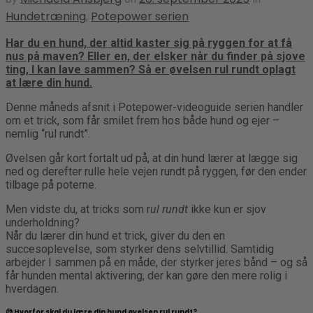
Hundetræning
Potepower serien
,
Har du en hund, der altid kaster sig på ryggen for at få
nus på maven? Eller en, der elsker når du finder på sjove
ting, I kan lave sammen? Så er øvelsen rul rundt oplagt
at lære din hund.
Denne måneds afsnit i Potepower-videoguide serien handler
om et trick, som får smilet frem hos både hund og ejer –
nemlig “rul rundt”.
Øvelsen går kort fortalt ud på, at din hund lærer at lægge sig
ned og derefter rulle hele vejen rundt på ryggen, før den ender
tilbage på poterne.
Men vidste du, at tricks som r
ul rundt
ikke kun er sjov
underholdning?
Når du lærer din hund et trick, giver du den en
succesoplevelse, som styrker dens selvtillid. Samtidig
arbejder I sammen på en måde, der styrker jeres bånd – og så
får hunden mental aktivering, der kan gøre den mere rolig i
hverdagen.
😅 Hvorfor skal du lære din hund øvelsen rul rundt?