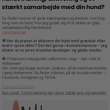
stærkt samarbejde med din hund?
Du finder masser af gode træningstips og øvelser i min bog
Klog som en hund, hvor jeg guider dig til at skabe en glad,
samarbejdsvillig familiehund.
Læs mere her
💬 Har du prøvet at aktivere din hund med græskar eller
andre sjove idéer? Del det gerne i kommentarerne – jeg
elsker at se jeres kreative løsninger og glade snuder.
🎃
Potepower-videoguiden udkommer i dag – lige i tide til
Halloween!
Her viser jeg begge øvelser i praksis, så du nemt kan komme
i gang derhjemme. Du finder videoen, på de sociale medier –
Facebook, Instagram og TikTok.
Previous Reading
Rul rundt: Tricktræning der giver både grin og selvtillid