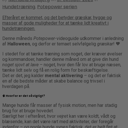
Hundetræning
Potepower serien
,
Efteråret er kommet, og det betyder græskar, hygge og
masser af gode muligheder for at tænke lidt kreativt i
hundetræningen.
Denne måneds
Potepower
-videoguide udkommer i anledning
af
Halloween
, og derfor er temaet selvfølgelig
græskar
! 🧡
I stedet for at tænke træning som noget, der kræver øvelser
og kommandoer, handler denne måned om at give din hund
noget sjovt at lave
– noget, hvor den får lov at bruge næsen,
tænke lidt selv og få en rolig form for beskæftigelse.
Det er det, jeg kalder
mental aktivering
– og det er faktisk
en af de bedste måder at skabe balance og trivsel i
hverdagen på.
🧠 Hvorfor er det så vigtigt?
Mange hunde får masser af fysisk motion, men har stadig
brug for at bruge hovedet.
Særligt her i efteråret, hvor vejret kan være koldt, vådt og
blæsende, kan det være rart med aktiviteter, der foregår
indenfor – og nogle hunde synes faktisk, det er helt fint at