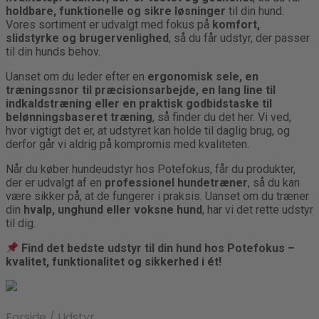
holdbare, funktionelle og sikre løsninger
til din hund.
Vores sortiment er udvalgt med fokus på
komfort,
slidstyrke og brugervenlighed
, så du får udstyr, der passer
til din hunds behov.
Uanset om du leder efter en
ergonomisk sele, en
træningssnor til præcisionsarbejde, en lang line til
indkaldstræning eller en praktisk godbidstaske til
belønningsbaseret træning
, så finder du det her. Vi ved,
hvor vigtigt det er, at udstyret kan holde til daglig brug, og
derfor går vi aldrig på kompromis med kvaliteten.
Når du køber hundeudstyr hos Potefokus, får du produkter,
der er udvalgt af en
professionel hundetræner
, så du kan
være sikker på, at de fungerer i praksis. Uanset om du træner
din
hvalp, unghund eller voksne hund
, har vi det rette udstyr
til dig.
Find det bedste udstyr til din hund hos Potefokus –
kvalitet, funktionalitet og sikkerhed i ét!
Forside
/
Udstyr