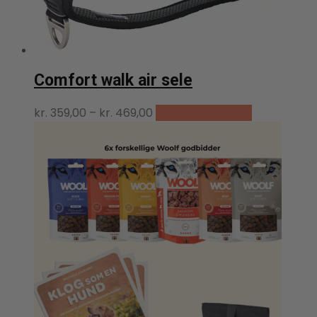
Comfort walk air sele
Dette
Prisinterval:
kr.
359,00
–
kr.
469,00
Vælg muligheder
vare
kr. 359,00
har
til
flere
kr. 469,00
varianter.
Mulighedern
kan
vælges
på
varesiden