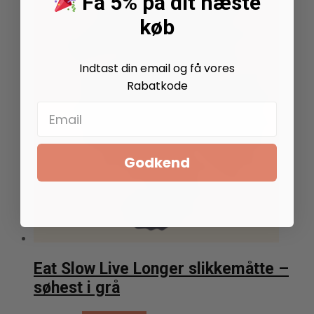
Få 5% på dit næste
kan
vælges
køb
på
varesiden
Indtast din email og få vores
Rabatkode
Godkend
Eat Slow Live Longer slikkemåtte –
søhest i grå