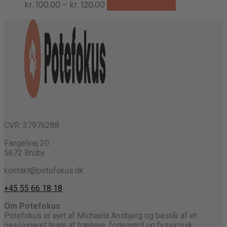
Dette
Prisinterval:
kr.
100,00
–
kr.
120,00
Vælg muligheder
vare
kr. 100,00
har
til
flere
kr. 120,00
varianter.
Mulighederne
kan
vælges
på
varesiden
CVR: 37976288
Fangelvej 20
5672 Broby
kontakt@potefokus.dk
+45 55 66 18 18
Om Potefokus
Potefokus er ejet af Michaela Ansbjerg og består af et
passioneret team af trænere, fodernørd og fysiurgisk