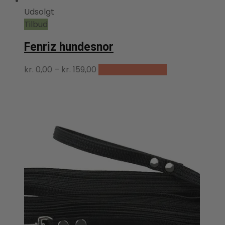
Udsolgt
Tilbud
Fenriz hundesnor
Dette
Prisinterval:
kr.
0,00
–
kr.
159,00
Vælg muligheder
vare
kr. 0,00
har
til
flere
kr. 159,00
varianter.
Mulighederne
kan
vælges
på
varesiden