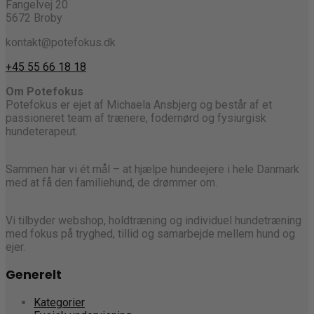
Fangelvej 20
5672 Broby
kontakt@potefokus.dk
+45 55 66 18 18
Om Potefokus
Potefokus er ejet af Michaela Ansbjerg og består af et
passioneret team af trænere, fodernørd og fysiurgisk
hundeterapeut.
Sammen har vi ét mål – at hjælpe hundeejere i hele Danmark
med at få den familiehund, de drømmer om.
Vi tilbyder webshop, holdtræning og individuel hundetræning
med fokus på tryghed, tillid og samarbejde mellem hund og
ejer.
Generelt
Kategorier