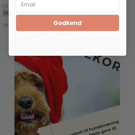
Forside
/
Gavekort
Godkend
Viser 1 resultat