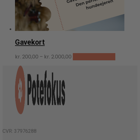
Gavekort
Dette
Prisinterval:
kr.
200,00
–
kr.
2.000,00
Vælg muligheder
vare
kr. 200,00
har
til
flere
kr. 2.000,00
varianter.
Muligheder
kan
vælges
på
varesiden
CVR: 37976288